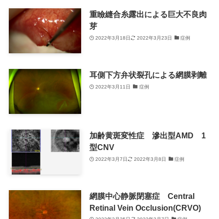
重瞼縫合糸露出による巨大不良肉
芽
2022年3月18日
2022年3月23日
症例
耳側下方弁状裂孔による網膜剥離
2022年3月11日
症例
加齢黄斑変性症 滲出型AMD 1
型CNV
2022年3月7日
2022年3月8日
症例
網膜中心静脈閉塞症 Central
Retinal Vein Occlusion(CRVO)