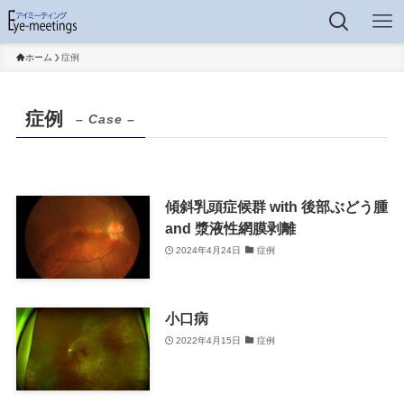
ホーム
症例
症例
– Case –
傾斜乳頭症候群 with 後部ぶどう腫
and 漿液性網膜剥離
2024年4月24日
症例
小口病
2022年4月15日
症例