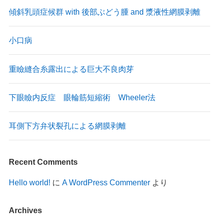
傾斜乳頭症候群 with 後部ぶどう腫 and 漿液性網膜剥離
小口病
重瞼縫合糸露出による巨大不良肉芽
下眼瞼内反症 眼輪筋短縮術 Wheeler法
耳側下方弁状裂孔による網膜剥離
Recent Comments
Hello world!
に
A WordPress Commenter
より
Archives