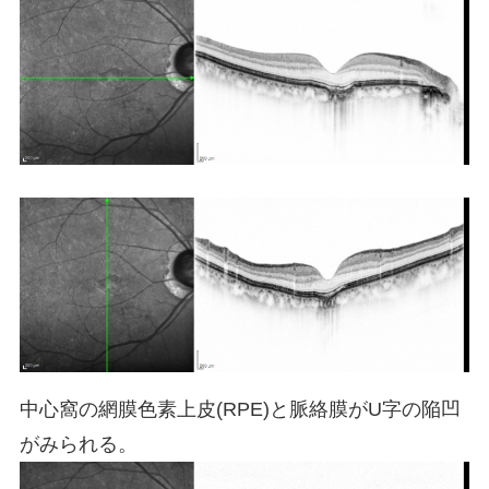
中心窩の網膜色素上皮(RPE)と脈絡膜がU字の陥凹
がみられる。