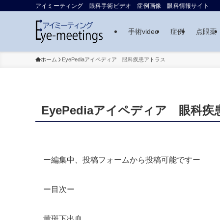
アイミーティング 眼科手術ビデオ 症例画像 眼科情報サイト
手術video
症例
点眼薬
ホーム
EyePediaアイペディア 眼科疾患アトラス
EyePediaアイペディア 眼科
ー編集中、投稿フォームから投稿可能ですー
ー目次ー
黄斑下出血