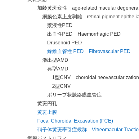
加齢黄斑変性 age-related macular degenerat
網膜色素上皮剥離 retinal pigment epithelial 
漿液性PED
出血性PED Haemorrhagic PED
Drusenoid PED
線維血管性 PED Fibrovascular PED
滲出型AMD
典型AMD
1型CNV choroidal neovascularization
2型CNV
ポリープ状脈絡膜血管症
黄斑円孔
黄斑上膜
Focal Choroidal Excavation (FCE)
硝子体黄斑牽引症候群 Vitreomacular Traction
網膜ジストロフィ